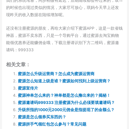
我们的系统堵塞，同步稍微有延迟，后期陆续都会补过来的，双11
的时候也出现过类似的情况，大家尽可放心，琪妈今天早上还发
现昨天的收入数据在陆续增加呢。
还没有注册蜜源的朋友，再给大家介绍下蜜源APP，这是一款省钱
神器，蜜源不卖东西，只是一个导购平台，通过蜜源去淘宝购物
能领优惠券还能赚佣金哦，下载注册请识别下方二维码，蜜源邀
请码：999333
相关文章：
蜜源怎么升级运营商？怎么成为蜜源运营商
蜜源怎么知道上级是谁？蜜源如何找到上级运营商？
蜜源宣传片
蜜源神单怎么来的？神单都是怎么撸出来的？揭秘！
蜜源邀请码999333 注册蜜源为什么必须要填邀请码？
升级所指的1000元2000元佣金是指提现了的金额么？
蜜源是怎么领券买东西的？
蜜源拼手气领红包怎么参与？常见问题