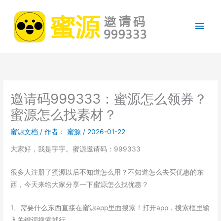
跳
至
主
内
容
菜
单
邀请码999333：蜜源怎么领券？
蜜源怎么找素材？
蜜源文档
/ 作者：
蜜源
/
2026-01-22
大家好，我是宇宇。蜜源邀请码：999333
很多人注册了蜜源以后不知道怎么用？不知道怎么去买优惠的东
西，今天来给大家分享一下蜜源怎么找优惠？
1、需要什么东西直接在蜜源app里面搜索！打开app，搜索框里输
入关键词搜索就行。