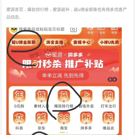
蜜源首页，爆款排行榜，蜜源超补，超u佣金膨胀也有很多优惠产
品信息。