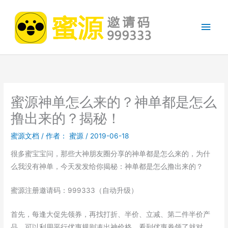
跳
至
主
内
容
菜
单
蜜源神单怎么来的？神单都是怎么
撸出来的？揭秘！
蜜源文档
/ 作者：
蜜源
/
2019-06-18
很多蜜宝宝问，那些大神朋友圈分享的神单都是怎么来的，为什
么我没有神单，今天发发给你揭秘：神单都是怎么撸出来的？
蜜源注册邀请码：999333（自动升级）
首先，每逢大促先领券，再找打折、半价、立减、第二件半价产
品，可以利用平行优惠规则凑出神价格，看到优惠券领了就对