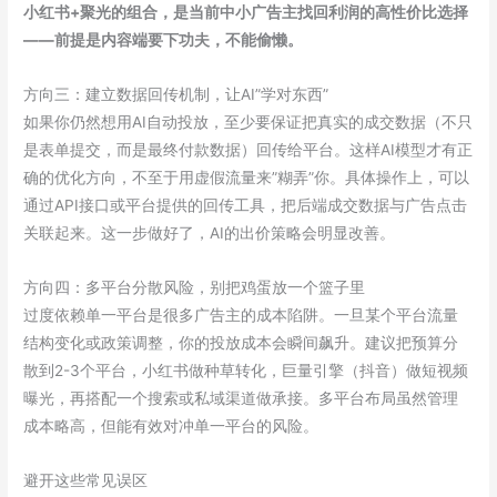
小红书+聚光的组合，是当前中小广告主找回利润的高性价比选择
——前提是内容端要下功夫，不能偷懒。
方向三：建立数据回传机制，让AI”学对东西”
如果你仍然想用AI自动投放，至少要保证把真实的成交数据（不只
是表单提交，而是最终付款数据）回传给平台。这样AI模型才有正
确的优化方向，不至于用虚假流量来”糊弄”你。具体操作上，可以
通过API接口或平台提供的回传工具，把后端成交数据与广告点击
关联起来。这一步做好了，AI的出价策略会明显改善。
方向四：多平台分散风险，别把鸡蛋放一个篮子里
过度依赖单一平台是很多广告主的成本陷阱。一旦某个平台流量
结构变化或政策调整，你的投放成本会瞬间飙升。建议把预算分
散到2-3个平台，小红书做种草转化，巨量引擎（抖音）做短视频
曝光，再搭配一个搜索或私域渠道做承接。多平台布局虽然管理
成本略高，但能有效对冲单一平台的风险。
避开这些常见误区