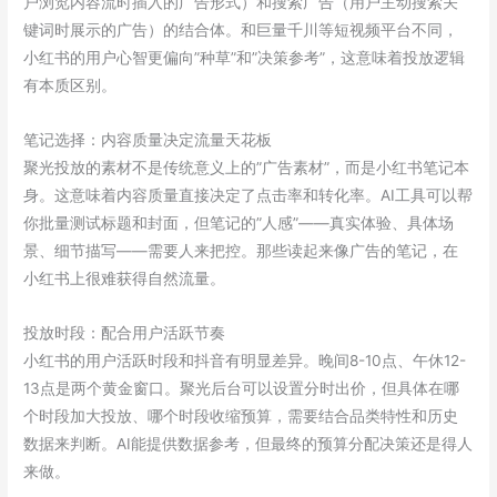
户浏览内容流时插入的广告形式）和搜索广告（用户主动搜索关
键词时展示的广告）的结合体。和巨量千川等短视频平台不同，
小红书的用户心智更偏向”种草”和”决策参考”，这意味着投放逻辑
有本质区别。
笔记选择：内容质量决定流量天花板
聚光投放的素材不是传统意义上的”广告素材”，而是小红书笔记本
身。这意味着内容质量直接决定了点击率和转化率。AI工具可以帮
你批量测试标题和封面，但笔记的”人感”——真实体验、具体场
景、细节描写——需要人来把控。那些读起来像广告的笔记，在
小红书上很难获得自然流量。
投放时段：配合用户活跃节奏
小红书的用户活跃时段和抖音有明显差异。晚间8-10点、午休12-
13点是两个黄金窗口。聚光后台可以设置分时出价，但具体在哪
个时段加大投放、哪个时段收缩预算，需要结合品类特性和历史
数据来判断。AI能提供数据参考，但最终的预算分配决策还是得人
来做。