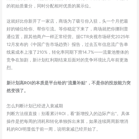
的初始质量分，同时分配相对优质的展示位。
这就好比你新开了一家店，商场为了吸引你入驻，头一个月把最
好的铺位给你、帮你引流。等你稳定下来了，商场就把你挪到普
通位置，跟其他商户一样正常经营。据CTR央视市场研究2025年
12月发布的《中国广告市场趋势》报告，过去五年信息流广告单
线索成本上涨了210%，转化率同期下滑14.7%——流量池整体的
竞争在加剧，新计划红利期结束后面对的竞争环境比几年前更激
烈。
新计划高ROI的本质是平台给的”流量补贴”，不是你的投放能力突
然变强了。
怎么判断计划已经进入衰减期
判断方法很直接：别看累计ROI，看”新增投入的边际产出”。具体
操作是把每周的消耗和转化单独拆出来算，如果连续两周新增消
耗的ROI明显低于前一周，说明衰减已经开始了。