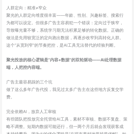
人群定向：精准≠窄众
聚光的人群定向维度很丰富——年龄、性别、兴趣标签、搜索行
为都可以设定。但很多广告主容易犯一个错误：定向过于狭窄，
导致曝光量不够，系统学习期无法积累足够的转化数据。正确的
做法是先用较宽泛的定向跑出数据，再逐步收窄到高转化人群。
这个”从宽到窄”的节奏把控，是AI工具无法替代的经验判断。
聚光投放的核心逻辑是”内容+数据”的双轮驱动——AI处理数据
端，人把控内容端。
广告主最容易踩的三个坑
做了这么多年广告代投，我见过太多广告主在这些地方反复交学
费。
完全依赖AI，放弃人工审核
有些团队把投放完全托管给AI工具，素材不审核、数据不复盘、策
略不调整。短期内数据可能还行，但一两个月后就会发现获客成
本持续攀升，因为AI的优化逻辑是”在现有素材池里找最优解”，如