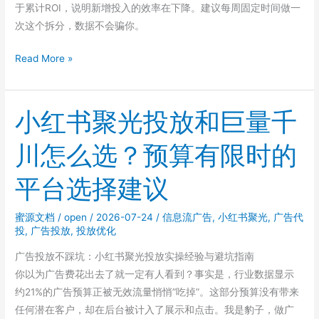
于累计ROI，说明新增投入的效率在下降。建议每周固定时间做一
次这个拆分，数据不会骗你。
聚
Read More »
光
新
计
小红书聚光投放和巨量千
划
川怎么选？预算有限时的
多
久
平台选择建议
会
开
蜜源文档
/
open
/
2026-07-24
/
信息流广告
,
小红书聚光
,
广告代
始
投
,
广告投放
,
投放优化
衰
减
广告投放不踩坑：小红书聚光投放实操经验与避坑指南
不
你以为广告费花出去了就一定有人看到？事实是，行业数据显示
同
约21%的广告预算正被无效流量悄悄”吃掉”。这部分预算没有带来
行
任何潜在客户，却在后台被计入了展示和点击。我是豹子，做广