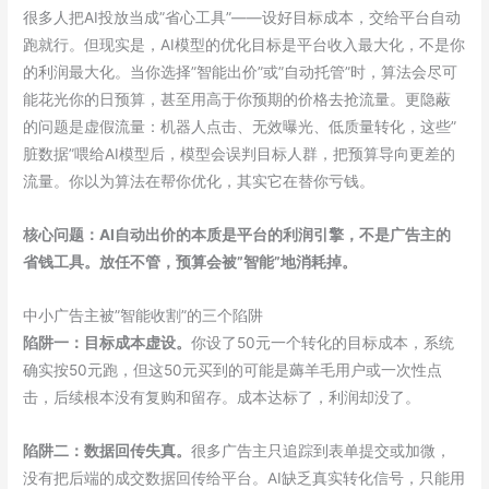
适，
很多人把AI投放当成”省心工具”——设好目标成本，交给平台自动
别
跑就行。但现实是，AI模型的优化目标是平台收入最大化，不是你
再
的利润最大化。当你选择”智能出价”或”自动托管”时，算法会尽可
乱
能花光你的日预算，甚至用高于你预期的价格去抢流量。更隐蔽
花
的问题是虚假流量：机器人点击、无效曝光、低质量转化，这些”
钱
脏数据”喂给AI模型后，模型会误判目标人群，把预算导向更差的
了
流量。你以为算法在帮你优化，其实它在替你亏钱。
核心问题：AI自动出价的本质是平台的利润引擎，不是广告主的
省钱工具。放任不管，预算会被”智能”地消耗掉。
中小广告主被”智能收割”的三个陷阱
陷阱一：目标成本虚设。
你设了50元一个转化的目标成本，系统
确实按50元跑，但这50元买到的可能是薅羊毛用户或一次性点
击，后续根本没有复购和留存。成本达标了，利润却没了。
陷阱二：数据回传失真。
很多广告主只追踪到表单提交或加微，
没有把后端的成交数据回传给平台。AI缺乏真实转化信号，只能用