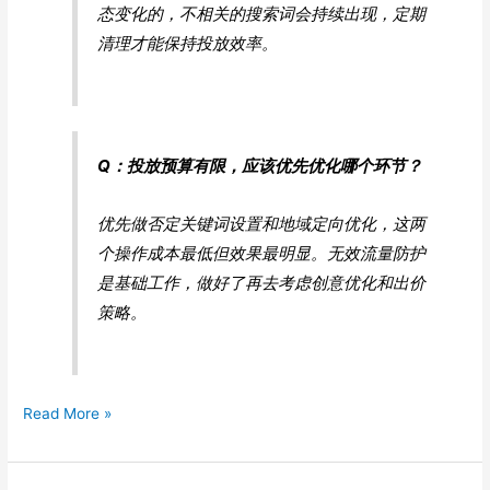
态变化的，不相关的搜索词会持续出现，定期
清理才能保持投放效率。
Q：投放预算有限，应该优先优化哪个环节？
优先做否定关键词设置和地域定向优化，这两
个操作成本最低但效果最明显。无效流量防护
是基础工作，做好了再去考虑创意优化和出价
策略。
小
Read More »
红
书