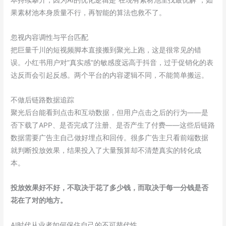
果素材池本身质量不行，再智能的算法也救不了。
忽视内容调性与平台匹配
把巨量千川的短视频脚本直接搬到聚光上跑，这是很常见的错
误。小红书用户对”真实感”的敏感度远高于抖音，过于促销化的表
达反而会引起反感。两个平台的内容逻辑不同，不能简单搬运。
不做后链路数据追踪
聚光后台能看到点击和互动数据，但用户点击之后的行为——是
否下载了APP、是否完成了注册、是否产生了付费——这些后链路
数据需要广告主自己做好埋点和回传。很多广告主只看前端数据
就判断投放效果，结果投入了大量预算却不清楚真实的转化成
本。
投放效果好不好，不取决于花了多少钱，而取决于每一分钱是否
花在了对的地方。
AI时代从业者如何保住自己的不可替代性