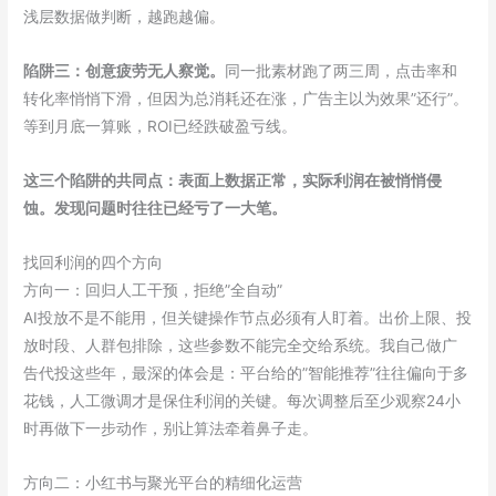
浅层数据做判断，越跑越偏。
陷阱三：创意疲劳无人察觉。
同一批素材跑了两三周，点击率和
转化率悄悄下滑，但因为总消耗还在涨，广告主以为效果”还行”。
等到月底一算账，ROI已经跌破盈亏线。
这三个陷阱的共同点：表面上数据正常，实际利润在被悄悄侵
蚀。发现问题时往往已经亏了一大笔。
找回利润的四个方向
方向一：回归人工干预，拒绝”全自动”
AI投放不是不能用，但关键操作节点必须有人盯着。出价上限、投
放时段、人群包排除，这些参数不能完全交给系统。我自己做广
告代投这些年，最深的体会是：平台给的”智能推荐”往往偏向于多
花钱，人工微调才是保住利润的关键。每次调整后至少观察24小
时再做下一步动作，别让算法牵着鼻子走。
方向二：小红书与聚光平台的精细化运营