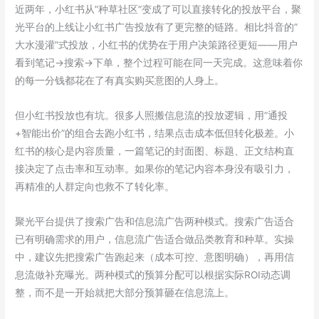
近两年，小红书从”种草社区”变成了可以直接转化的投放平台，聚
光平台的上线让小红书广告投放有了更完整的链路。相比抖音的”
大水漫灌”式投放，小红书的优势在于用户决策路径更短——用户
看到笔记→搜索→下单，整个过程可能在同一天完成。这意味着你
的每一分钱都花在了有真实购买意图的人身上。
但小红书投放也有坑。很多人照搬信息流的投放逻辑，用”通投
+智能出价”的组合去跑小红书，结果点击成本低但转化极差。小
红书的核心是内容质量，一篇笔记的封面图、标题、正文结构直
接决定了点击率和互动率。如果你的笔记内容本身没有吸引力，
再精准的人群定向也救不了转化率。
聚光平台提供了搜索广告和信息流广告两种模式。搜索广告适合
已有明确需求的用户，信息流广告适合做品类教育和种草。实操
中，建议先把搜索广告跑起来（成本可控、意图明确），再用信
息流做补充曝光。两种模式的预算分配可以根据实际ROI动态调
整，而不是一开始就把大部分预算砸在信息流上。