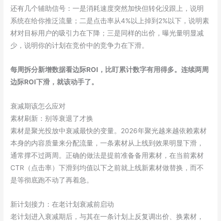
还有几个辅助信号：一是消耗速度突然加快但转化没跟上，说明
系统在给你推泛流量；二是点击率从4%以上掉到2%以下，说明素
材对目标用户的吸引力在下降；三是同样的出价，曝光量明显减
少，说明你的计划在竞价中的竞争力在下滑。
每周拆分新增数据看边际ROI，比盯累计数字有用得多。连续两周
边际ROI下滑，就该动手了。
衰减期该怎么应对
素材刷新：别等衰退了才换
素材是聚光投放中衰减最快的变量。2026年聚光越来越依赖素材
本身的内容质量来分配流量，一条素材从上线到效果明显下滑，
通常撑不过两周。正确的做法是提前准备备用素材，在当前素材
CTR（点击率）下滑到均值以下之前就上线新素材做替换，而不
是等彻底跑不动了再着急。
新计划接力：在老计划衰减前启动
老计划进入衰减期后，与其在一条计划上反复调出价、换素材，