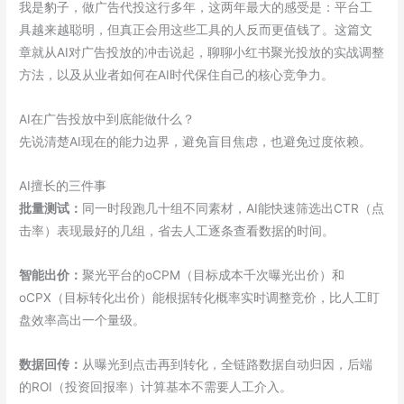
平
我是豹子，做广告代投这行多年，这两年最大的感受是：平台工
台
具越来越聪明，但真正会用这些工具的人反而更值钱了。这篇文
选
章就从AI对广告投放的冲击说起，聊聊小红书聚光投放的实战调整
择
方法，以及从业者如何在AI时代保住自己的核心竞争力。
建
议
AI在广告投放中到底能做什么？
先说清楚AI现在的能力边界，避免盲目焦虑，也避免过度依赖。
AI擅长的三件事
批量测试：
同一时段跑几十组不同素材，AI能快速筛选出CTR（点
击率）表现最好的几组，省去人工逐条查看数据的时间。
智能出价：
聚光平台的oCPM（目标成本千次曝光出价）和
oCPX（目标转化出价）能根据转化概率实时调整竞价，比人工盯
盘效率高出一个量级。
数据回传：
从曝光到点击再到转化，全链路数据自动归因，后端
的ROI（投资回报率）计算基本不需要人工介入。