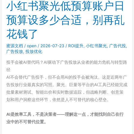
聚
小红书聚光低预算账户日
光
预算设多少合适，别再乱
投
放
花钱了
和
巨
蜜源文档
/
open
/
2026-07-23
/
ROI提升
,
小红书聚光
,
广告代投
,
量
广告投放
,
投放优化
千
川
投手会被AI替代吗？AI驱动下广告投放从业者的能力危机与转型路
怎
径
么
AI不会替代广告投手，但不会用AI的投手会被淘汰。这是近两年广
选？
告投放行业最真实的写照。聚光、巨量等平台的AI工具已经能完成
预
批量素材测试、智能出价和实时数据追踪，但战略判断、创意策
算
划和用户洞察这些环节，依然是人不可替代的核心壁垒。
有
限
AI是效率工具，不是决策者——理解这一点，才能找到自己在行
时
业中的不可替代位置。
的