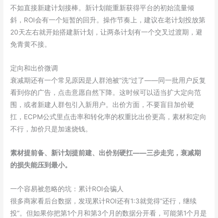
不如直接新建计划接棒。新计划能重新获得平台的初始流量倾
斜，ROI会有一个短暂的回升。操作节奏上，建议在老计划投放第
20天左右就开始搭建新计划，让两条计划有一个交叉过渡期，避
免青黄不接。
定向和出价微调
衰减期还有一个常见原因是人群池被”洗”过了——同一批用户反复
看到你的广告，点击意愿自然下降。这时候可以适当扩大定向范
围，或者新建人群包引入新用户。出价方面，不要盲目加价硬
扛，ECPM公式里点击率和转化率的权重比出价更高，素材和定向
不行，加价只是加速烧钱。
素材提前备、新计划提前建、出价别硬扛——三步走完，衰减期
的损失能压到最小。
一个容易被忽略的坑：累计ROI会骗人
很多商家看后台数据，发现累计ROI还有1:3就觉得”还行，继续
投”。但如果你把第1个月和第3个月的数据分开看，可能第1个月是