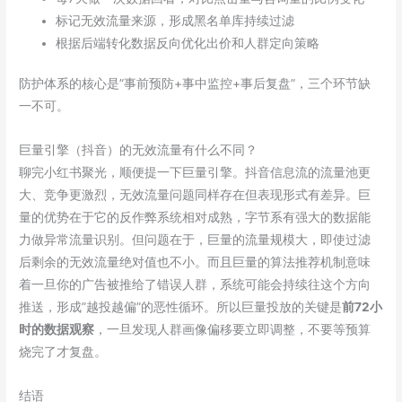
标记无效流量来源，形成黑名单库持续过滤
根据后端转化数据反向优化出价和人群定向策略
防护体系的核心是”事前预防+事中监控+事后复盘”，三个环节缺
一不可。
巨量引擎（抖音）的无效流量有什么不同？
聊完小红书聚光，顺便提一下巨量引擎。抖音信息流的流量池更
大、竞争更激烈，无效流量问题同样存在但表现形式有差异。巨
量的优势在于它的反作弊系统相对成熟，字节系有强大的数据能
力做异常流量识别。但问题在于，巨量的流量规模大，即使过滤
后剩余的无效流量绝对值也不小。而且巨量的算法推荐机制意味
着一旦你的广告被推给了错误人群，系统可能会持续往这个方向
推送，形成”越投越偏”的恶性循环。所以巨量投放的关键是
前72小
时的数据观察
，一旦发现人群画像偏移要立即调整，不要等预算
烧完了才复盘。
结语