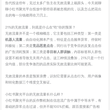
业
告代投这些年，见过太多广告主在无效流量上栽跟头，今天就聊
衰
聊小红书聚光平台投放中那些容易被忽视的坑，以及怎么把花出
减
去的每一分钱都用在刀刃上。
速
度
21%的无效流量，到底是什么在”吃”你的预算？
差
无效流量并不是一个模糊概念，它主要包括三种类型：第一类是
多
机器人流量
，由自动化脚本产生，特征是点击频率异常、停留时
少
间极短；第二类是
竞品恶意点击
，同行出于竞争目的反复点击你
的广告消耗预算；第三类是
非目标人群误触
，内容标签和人群包
设置不精准导致无关用户点击。这三种情况叠加，21%只是一个行
业均值，部分竞争激烈的品类实际无效流量比例可能更高。
无效流量的本质是预算浪费，识别它需要从点击行为、用户画像
和转化数据三个维度交叉验证。
小红书聚光平台的无效流量长什么样？
小红书聚光平台的反作弊机制在信息流广告中属于中等水平，有
基础的异常点击过滤，但并不能100%拦截。跟百度搜索广告相