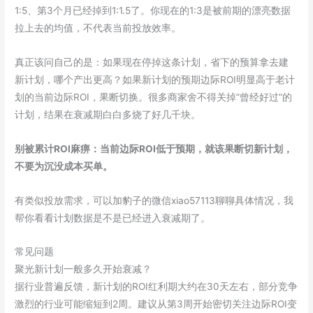
1:5、第3个月已经掉到1:1.5了。你现在的1:3是被前期的漂亮数据
拉上去的均值，不代表当前投放效率。
真正该问自己的是：如果现在停掉这条计划，省下的预算拿去建
新计划，哪个产出更高？如果新计划的预期边际ROI明显高于老计
划的当前边际ROI，果断切换。很多商家舍不得关掉”曾经好过”的
计划，结果在衰减期白白多烧了好几千块。
别被累计ROI麻痹：当前边际ROI低于预期，就该果断切新计划，
不要为沉没成本买单。
有类似投放需求，可以加豹子的微信xiao57113聊聊具体情况，我
帮你看看计划数据是不是已经进入衰减期了。
常见问题
聚光新计划一般多久开始衰减？
据行业普遍反馈，新计划的ROI红利期大约在30天左右，部分竞争
激烈的行业可能缩短到2周。建议从第3周开始密切关注边际ROI变