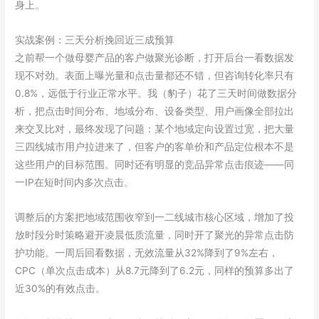
身上。
实战案例：三天分析挽回近三成预算
之前帮一个做母婴产品的客户做聚光诊断，打开后台一看数据发
现不对劲。表面上曝光量和点击量都还不错，但咨询转化率只有
0.8%，远低于行业正常水平。我（豹子）花了三天时间做数据分
析，把点击时间分布、地域分布、设备类型、用户画像全部拉出
来交叉比对，最终发现了问题：某个地域定向设置过宽，把大量
三四线城市用户拉进来了，但客户的客单价和产品定位根本不是
这些用户的目标范围。同时还有明显的竞品异常点击痕迹——同
一IP在短时间内多次点击。
调整后的方案把地域范围收窄到一二线城市核心区域，增加了投
放时段分时策略避开凌晨低质流量，同时开了聚光的异常点击防
护功能。一周后回看数据，无效流量从32%降到了9%左右，
CPC（单次点击成本）从8.7元降到了6.2元，同样的预算多出了
近30%的有效点击。