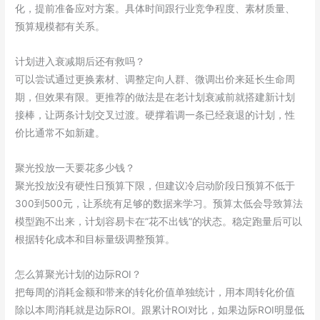
化，提前准备应对方案。具体时间跟行业竞争程度、素材质量、
预算规模都有关系。
计划进入衰减期后还有救吗？
可以尝试通过更换素材、调整定向人群、微调出价来延长生命周
期，但效果有限。更推荐的做法是在老计划衰减前就搭建新计划
接棒，让两条计划交叉过渡。硬撑着调一条已经衰退的计划，性
价比通常不如新建。
聚光投放一天要花多少钱？
聚光投放没有硬性日预算下限，但建议冷启动阶段日预算不低于
300到500元，让系统有足够的数据来学习。预算太低会导致算法
模型跑不出来，计划容易卡在”花不出钱”的状态。稳定跑量后可以
根据转化成本和目标量级调整预算。
怎么算聚光计划的边际ROI？
把每周的消耗金额和带来的转化价值单独统计，用本周转化价值
除以本周消耗就是边际ROI。跟累计ROI对比，如果边际ROI明显低