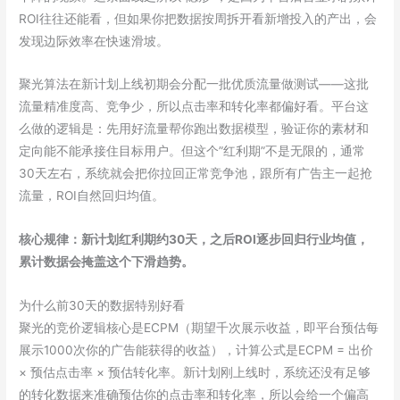
ROI往往还能看，但如果你把数据按周拆开看新增投入的产出，会
发现边际效率在快速滑坡。
聚光算法在新计划上线初期会分配一批优质流量做测试——这批
流量精准度高、竞争少，所以点击率和转化率都偏好看。平台这
么做的逻辑是：先用好流量帮你跑出数据模型，验证你的素材和
定向能不能承接住目标用户。但这个”红利期”不是无限的，通常
30天左右，系统就会把你拉回正常竞争池，跟所有广告主一起抢
流量，ROI自然回归均值。
核心规律：新计划红利期约30天，之后ROI逐步回归行业均值，
累计数据会掩盖这个下滑趋势。
为什么前30天的数据特别好看
聚光的竞价逻辑核心是ECPM（期望千次展示收益，即平台预估每
展示1000次你的广告能获得的收益），计算公式是ECPM = 出价
× 预估点击率 × 预估转化率。新计划刚上线时，系统还没有足够
的转化数据来准确预估你的点击率和转化率，所以会给一个偏高