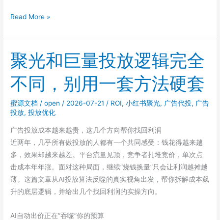
小
Read More »
红
书
聚
聚光和巨量投放逻辑完全
光
不同，别用一套方法硬套
低
预
算
蜜源文档
/
open
/
2026-07-21
/
ROI
,
小红书聚光
,
广告代投
,
广告
投放
,
投放优化
账
户
广告投放成本越来越贵，这几个方向帮你找回利润
日
近两年，几乎所有做投放的人都有一个共同感受：钱花得越来越
预
多，效果却越来越差。平台流量见顶，竞争者扎堆竞价，单次点
算
击成本年年涨。面对这种局面，继续”烧钱换量”只会让利润越摊越
设
薄。这篇文章从AI投放算法反噬的真实视角出发，帮你拆解成本飙
多
升的底层逻辑，并给出几个找回利润的实操方向。
少
合
AI自动出价正在”吞噬”你的预算