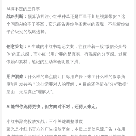
AI搞不定的三件事
战略判断：
预算该押注小红书种草还是巨量千川短视频带货？这
个问题AI给不了答案，它只能告诉你单条素材的表现，不能帮你做
平台级别的战略选择。
创意策划：
AI生成的小红书笔记文案，往往带着一股”微信公众号
体”的正式感，而小红书用户要的是真实、有温度的分享感。过度
依赖AI素材，笔记的互动率会明显下滑。
用户洞察：
什么样的痛点能让目标用户停下来？什么样的叙事角
度能引发共鸣？这些需要对人的理解，AI目前还停留在”分析数据”
层面，无法真正”理解人”。
AI能帮你跑得更快，但方向对不对，还得人来定。
小红书聚光投放实战：三个关键调整维度
聚光是小红书官方的广告投放平台，本质上是信息流广告（在用