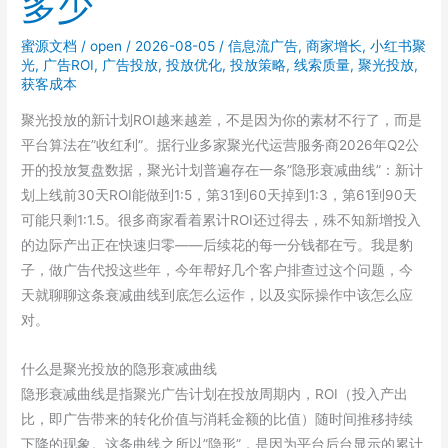
多少
蜜源文档
/
open
/
2026-08-05
/
信息流广告
,
商家增长
,
小红书聚
光
,
广告ROI
,
广告投放
,
投放优化
,
投放策略
,
线索质量
,
聚光投放
,
获客成本
聚光投放的新计划ROI越来越差，不是因为你的素材不行了，而是
平台算法在”收红利”。据行业多家聚光代运营服务商2026年Q2公
开的投放复盘数据，聚光计划普遍存在一条”隐形衰减曲线”：新计
划上线前30天ROI能做到1:5，第31到60天掉到1:3，第61到90天
可能只剩1:1.5。很多商家看着累计ROI还过得去，殊不知新增投入
的边际产出正在快速归零——后续花的每一分钱都在亏。我是豹
子，做广告代投这些年，今年帮好几个客户排查过这个问题，今
天就聊聊这条衰减曲线到底怎么运作，以及实际操作中该怎么应
对。
什么是聚光投放的隐形衰减曲线
隐形衰减曲线是指聚光广告计划在投放周期内，ROI（投入产出
比，即广告带来的转化价值与消耗金额的比值）随时间推移持续
下降的现象。这条曲线之所以”隐形”，是因为平台后台显示的累计