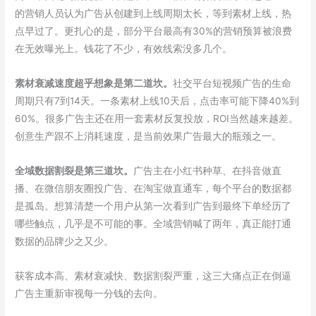
的营销人员认为广告从创建到上线周期太长，等到素材上线，热
点早过了。更扎心的是，部分平台最高有30%的营销预算被浪费
在无效曝光上。钱花了不少，有效线索没多几个。
素材衰减速度超乎想象是第二道坎。
社交平台短视频广告的生命
周期只有7到14天。一条素材上线10天后，点击率可能下降40%到
60%。很多广告主还在用一套素材反复投放，ROI当然越来越差。
创意生产跟不上消耗速度，是当前效果广告最大的瓶颈之一。
全域数据割裂是第三道坎。
广告主在小红书种草、在抖音做直
播、在微信朋友圈投广告、在淘宝做直通车，每个平台的数据都
是孤岛。想算清楚一个用户从第一次看到广告到最终下单经历了
哪些触点，几乎是不可能的事。全域营销喊了两年，真正能打通
数据的品牌少之又少。
获客成本高、素材衰减快、数据割裂严重，这三大痛点正在倒逼
广告主重新审视每一分钱的去向。