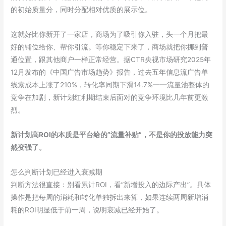
的初始质量分，同时分配相对优质的展示位。
这就好比你新开了一家店，商场为了吸引你入驻，头一个月把最
好的铺位给你、帮你引流。等你稳定下来了，商场就把你挪到普
通位置，跟其他商户一样正常经营。据CTR央视市场研究2025年
12月发布的《中国广告市场趋势》报告，过去五年信息流广告单
线索成本上涨了210%，转化率同期下滑14.7%——流量池整体的
竞争在加剧，新计划红利期结束后面对的竞争环境比几年前更激
烈。
新计划高ROI的本质是平台给的”流量补贴”，不是你的投放能力突
然变强了。
怎么判断计划已经进入衰减期
判断方法很直接：别看累计ROI，看”新增投入的边际产出”。具体
操作是把每周的消耗和转化单独拆出来算，如果连续两周新增消
耗的ROI明显低于前一周，说明衰减已经开始了。