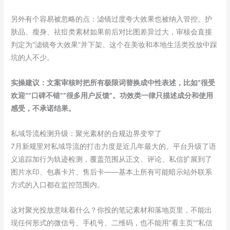
另外有个容易被忽略的点：滤镜过度夸大效果也被纳入管控。护
肤品、瘦身、祛痘类素材如果前后对比图差异过大，审核会直接
判定为”滤镜夸大效果”并下架。这个在美妆和本地生活类投放中踩
坑的人不少。
实操建议：文案审核时把所有极限词替换成中性表述，比如”很受
欢迎””口碑不错””很多用户反馈”。功效类一律只描述成分和使用
感受，不承诺结果。
私域导流检测升级：聚光素材的合规边界变窄了
7月新规里对私域导流的打击力度是近几年最大的。平台升级了语
义追踪加行为轨迹检测，覆盖范围从正文、评论、私信扩展到了
图片水印、包裹卡片、售后卡——基本上所有可能暗示站外联系
方式的入口都在监控范围内。
这对聚光投放意味着什么？你投的笔记素材和落地页里，不能出
现任何形式的微信号、手机号、二维码，也不能用”看主页””私信