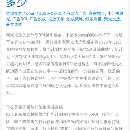
多少
蜜源文档
/
open
/
2026-08-05
/
信息流广告
,
商家增长
,
小红书聚
光
,
广告ROI
,
广告投放
,
投放优化
,
投放策略
,
线索质量
,
聚光投放
,
获客成本
聚光投放的新计划ROI越来越差，不是因为你的素材不行了，而是
平台算法在”收红利”。据行业多家聚光代运营服务商2026年Q2公
开的投放复盘数据，聚光计划普遍存在一条”隐形衰减曲线”：新计
划上线前30天ROI能做到1:5，第31到60天掉到1:3，第61到90天
可能只剩1:1.5。很多商家看着累计ROI还过得去，殊不知新增投入
的边际产出正在快速归零——后续花的每一分钱都在亏。我是豹
子，做广告代投这些年，今年帮好几个客户排查过这个问题，今
天就聊聊这条衰减曲线到底怎么运作，以及实际操作中该怎么应
对。
什么是聚光投放的隐形衰减曲线
隐形衰减曲线是指聚光广告计划在投放周期内，ROI（投入产出
比，即广告带来的转化价值与消耗金额的比值）随时间推移持续
下降的现象。这条曲线之所以”隐形”，是因为平台后台显示的累计