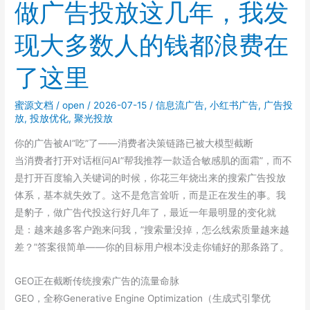
索
做广告投放这几年，我发
获
现大多数人的钱都浪费在
客
选
了这里
推
广
蜜源文档
/
open
/
2026-07-15
/
信息流广告
,
小红书广告
,
广告投
模
放
,
投放优化
,
聚光投放
式，
别
你的广告被AI”吃”了——消费者决策链路已被大模型截断
只
当消费者打开对话框问AI”帮我推荐一款适合敏感肌的面霜”，而不
看
是打开百度输入关键词的时候，你花三年烧出来的搜索广告投放
成
体系，基本就失效了。这不是危言耸听，而是正在发生的事。我
本
是豹子，做广告代投这行好几年了，最近一年最明显的变化就
是：越来越多客户跑来问我，”搜索量没掉，怎么线索质量越来越
差？”答案很简单——你的目标用户根本没走你铺好的那条路了。
GEO正在截断传统搜索广告的流量命脉
GEO，全称Generative Engine Optimization（生成式引擎优