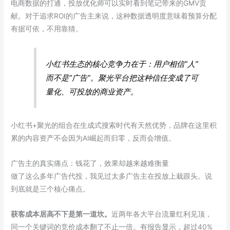
电商数据的打通，投放优化师可以实时看到笔记带来的GMV贡
献。对于追求ROI的广告主来说，这种数据透明度意味着预算分配
有据可依，不用靠猜。
小红书生态的核心竞争力在于：用户相信”人”
而不是”广告”。聚光平台把这种信任变成了可
量化、可投放的商业资产。
小红书+聚光的组合在生成式搜索时代有天然优势，品牌在这里积
累的内容资产不会因为AI崛起而归零，反而会增值。
广告主的真实痛点：钱花了，效果却越来越难衡量
做了这么多年广告代投，我见过太多广告主在投放上栽跟头。说
到底就是三个核心痛点。
获客成本居高不下是第一道坎。
近两年各大平台流量红利见顶，
同一个关键词的竞价成本翻了不止一倍。有报告显示，超过40%