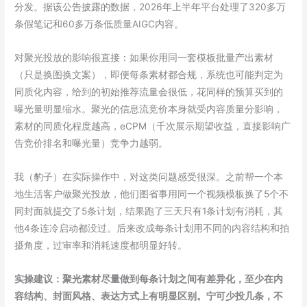
分发。据该公告披露的数据，2026年上半年平台处理了320多万
条假笔记和60多万条低质量AIGC内容。
对聚光投放的影响很直接：如果你用同一套模板批量产出素材
（只是换图换文案），即便每条素材都合规，系统也可能判定为
同质化内容，给到的初始推荐流量会很低，花同样的预算买到的
曝光量明显缩水。聚光的信息流竞价本身就受内容质量分影响，
素材的同质化程度越高，eCPM（千次展示期望收益，直接影响广
告竞价排名和曝光量）竞争力越弱。
我（豹子）在实际操作中，对这类问题感受很深。之前帮一个本
地生活客户做聚光投放，他们图省事用同一个视频模板换了5个不
同封面就提交了5条计划，结果跑了三天只有1条计划有消耗，其
他4条连冷启动都没过。后来改成每条计划用不同的内容结构和拍
摄角度，过审率和消耗速度都明显好转。
实操建议：聚光素材尽量做到每条计划之间有差异化，至少在内
容结构、封面风格、表达方式上有明显区别。宁可少投几条，不