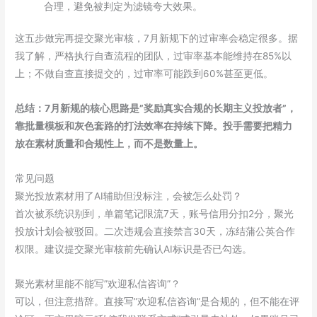
合理，避免被判定为滤镜夸大效果。
这五步做完再提交聚光审核，7月新规下的过审率会稳定很多。据
我了解，严格执行自查流程的团队，过审率基本能维持在85%以
上；不做自查直接提交的，过审率可能跌到60%甚至更低。
总结：7月新规的核心思路是”奖励真实合规的长期主义投放者”，
靠批量模板和灰色套路的打法效率在持续下降。投手需要把精力
放在素材质量和合规性上，而不是数量上。
常见问题
聚光投放素材用了AI辅助但没标注，会被怎么处罚？
首次被系统识别到，单篇笔记限流7天，账号信用分扣2分，聚光
投放计划会被驳回。二次违规会直接禁言30天，冻结蒲公英合作
权限。建议提交聚光审核前先确认AI标识是否已勾选。
聚光素材里能不能写”欢迎私信咨询”？
可以，但注意措辞。直接写”欢迎私信咨询”是合规的，但不能在评