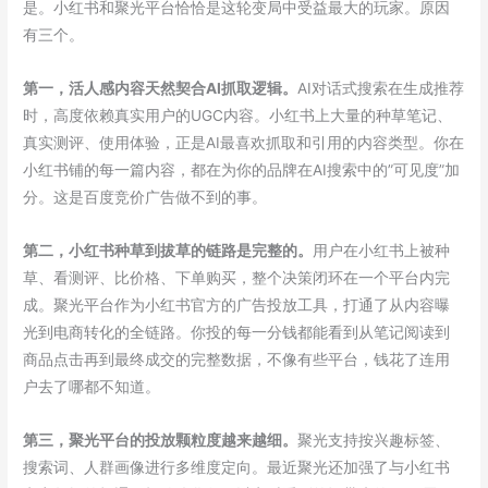
是。小红书和聚光平台恰恰是这轮变局中受益最大的玩家。原因
有三个。
第一，活人感内容天然契合AI抓取逻辑。
AI对话式搜索在生成推荐
时，高度依赖真实用户的UGC内容。小红书上大量的种草笔记、
真实测评、使用体验，正是AI最喜欢抓取和引用的内容类型。你在
小红书铺的每一篇内容，都在为你的品牌在AI搜索中的”可见度”加
分。这是百度竞价广告做不到的事。
第二，小红书种草到拔草的链路是完整的。
用户在小红书上被种
草、看测评、比价格、下单购买，整个决策闭环在一个平台内完
成。聚光平台作为小红书官方的广告投放工具，打通了从内容曝
光到电商转化的全链路。你投的每一分钱都能看到从笔记阅读到
商品点击再到最终成交的完整数据，不像有些平台，钱花了连用
户去了哪都不知道。
第三，聚光平台的投放颗粒度越来越细。
聚光支持按兴趣标签、
搜索词、人群画像进行多维度定向。最近聚光还加强了与小红书