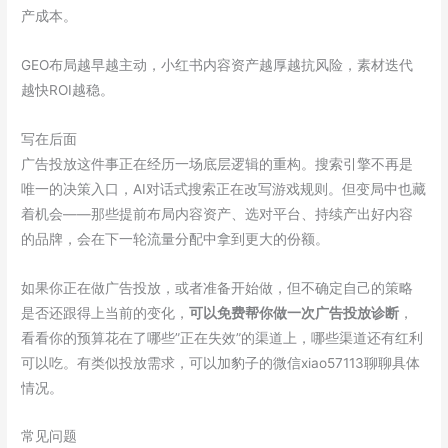
产成本。
GEO布局越早越主动，小红书内容资产越厚越抗风险，素材迭代
越快ROI越稳。
写在后面
广告投放这件事正在经历一场底层逻辑的重构。搜索引擎不再是
唯一的决策入口，AI对话式搜索正在改写游戏规则。但变局中也藏
着机会——那些提前布局内容资产、选对平台、持续产出好内容
的品牌，会在下一轮流量分配中拿到更大的份额。
如果你正在做广告投放，或者准备开始做，但不确定自己的策略
是否还跟得上当前的变化，
可以免费帮你做一次广告投放诊断
，
看看你的预算花在了哪些”正在失效”的渠道上，哪些渠道还有红利
可以吃。有类似投放需求，可以加豹子的微信xiao57113聊聊具体
情况。
常见问题