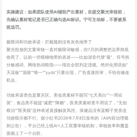
实操建议：如果团队使用AI辅助产出素材，在提交聚光审核前，
先确认素材笔记是否已正确勾选AI标识。宁可主动标，不要被系
统追罚。
极限词和功效承诺：拦截规则没有灰色地带了
聚光投放的文案审核一直对极限词敏感，但7月的调整把边界彻底
收死了。以前一些模糊地带的表述——比如谐音代替”最”、符号拆
分敏感词、网络热词暗指——现在全部判定违规。绝对化用语如”
天花板””顶级””唯一””yyds”只要出现，广告直接拒审，不给你修改
机会。
功效承诺类也是重灾区。美妆类素材不能写”七天美白””一周祛
斑”，食品类不能提”减肥””降糖”，医美类素材更不用说了，”无创
根治””医美级”这种表述直接触发风控。保健品没有蓝帽子资质连
功效暗示都不行。据小红书2026年7月8日发布的《AI内容治理规
则公告》，平台已经上线AI+人工双重审核机制，审核效率和覆盖
面都上了一个台阶。