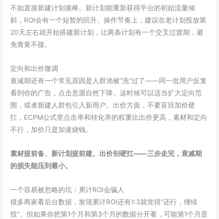
不如直接新建计划接棒。新计划能重新获得平台的初始流量倾
斜，ROI会有一个短暂的回升。操作节奏上，建议在老计划投放第
20天左右就开始搭建新计划，让两条计划有一个交叉过渡期，避
免青黄不接。
定向和出价微调
衰减期还有一个常见原因是人群池被”洗”过了——同一批用户反复
看到你的广告，点击意愿自然下降。这时候可以适当扩大定向范
围，或者新建人群包引入新用户。出价方面，不要盲目加价硬
扛，ECPM公式里点击率和转化率的权重比出价更高，素材和定向
不行，加价只是加速烧钱。
素材提前备、新计划提前建、出价别硬扛——三步走完，衰减期
的损失能压到最小。
一个容易被忽略的坑：累计ROI会骗人
很多商家看后台数据，发现累计ROI还有1:3就觉得”还行，继续
投”。但如果你把第1个月和第3个月的数据分开看，可能第1个月是