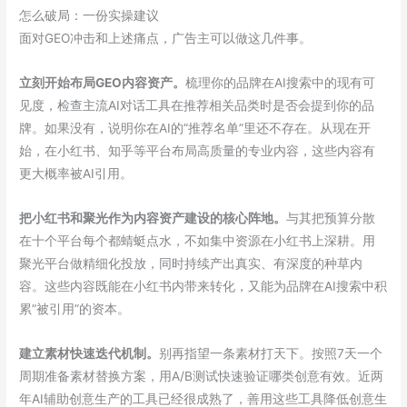
怎么破局：一份实操建议
面对GEO冲击和上述痛点，广告主可以做这几件事。
立刻开始布局GEO内容资产。
梳理你的品牌在AI搜索中的现有可
见度，检查主流AI对话工具在推荐相关品类时是否会提到你的品
牌。如果没有，说明你在AI的”推荐名单”里还不存在。从现在开
始，在小红书、知乎等平台布局高质量的专业内容，这些内容有
更大概率被AI引用。
把小红书和聚光作为内容资产建设的核心阵地。
与其把预算分散
在十个平台每个都蜻蜓点水，不如集中资源在小红书上深耕。用
聚光平台做精细化投放，同时持续产出真实、有深度的种草内
容。这些内容既能在小红书内带来转化，又能为品牌在AI搜索中积
累”被引用”的资本。
建立素材快速迭代机制。
别再指望一条素材打天下。按照7天一个
周期准备素材替换方案，用A/B测试快速验证哪类创意有效。近两
年AI辅助创意生产的工具已经很成熟了，善用这些工具降低创意生