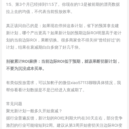
1:5、第3个月已经掉到1:1.5了。你现在的1:3是被前期的漂亮数据
拉上去的均值，不代表当前投放效率。
真正该问自己的是：如果现在停掉这条计划，省下的预算拿去建
新计划，哪个产出更高？如果新计划的预期边际ROI明显高于老计
划的当前边际ROI，果断切换。很多商家舍不得关掉”曾经好过”的
计划，结果在衰减期白白多烧了好几千块。
别被累计ROI麻痹：当前边际ROI低于预期，就该果断切新计划，
不要为沉没成本买单。
有类似投放需求，可以加豹子的微信xiao57113聊聊具体情况，我
帮你看看计划数据是不是已经进入衰减期了。
常见问题
聚光新计划一般多久开始衰减？
据行业普遍反馈，新计划的ROI红利期大约在30天左右，部分竞争
激烈的行业可能缩短到2周。建议从第3周开始密切关注边际ROI变