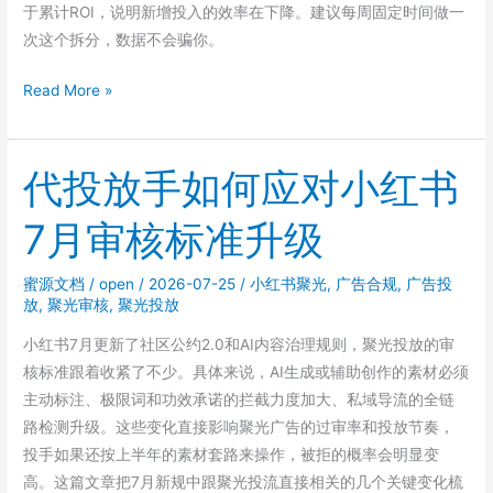
于累计ROI，说明新增投入的效率在下降。建议每周固定时间做一
次这个拆分，数据不会骗你。
聚
Read More »
光
新
计
代投放手如何应对小红书
划
7月审核标准升级
多
久
会
蜜源文档
/
open
/
2026-07-25
/
小红书聚光
,
广告合规
,
广告投
放
,
聚光审核
,
聚光投放
开
始
小红书7月更新了社区公约2.0和AI内容治理规则，聚光投放的审
衰
核标准跟着收紧了不少。具体来说，AI生成或辅助创作的素材必须
减
主动标注、极限词和功效承诺的拦截力度加大、私域导流的全链
不
路检测升级。这些变化直接影响聚光广告的过审率和投放节奏，
同
投手如果还按上半年的素材套路来操作，被拒的概率会明显变
行
高。这篇文章把7月新规中跟聚光投流直接相关的几个关键变化梳