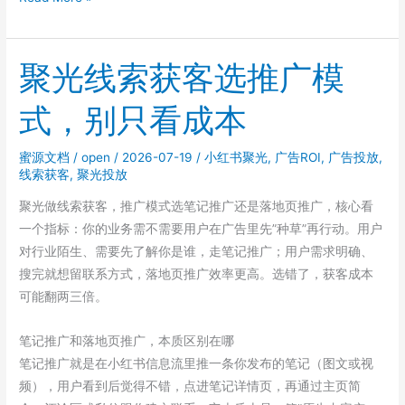
投
放
手
聚光线索获客选推广模
如
式，别只看成本
何
应
对
蜜源文档
/
open
/
2026-07-19
/
小红书聚光
,
广告ROI
,
广告投放
,
线索获客
,
聚光投放
小
红
聚光做线索获客，推广模式选笔记推广还是落地页推广，核心看
书
一个指标：你的业务需不需要用户在广告里先”种草”再行动。用户
7
对行业陌生、需要先了解你是谁，走笔记推广；用户需求明确、
月
搜完就想留联系方式，落地页推广效率更高。选错了，获客成本
审
可能翻两三倍。
核
标
笔记推广和落地页推广，本质区别在哪
准
笔记推广就是在小红书信息流里推一条你发布的笔记（图文或视
升
频），用户看到后觉得不错，点进笔记详情页，再通过主页简
级