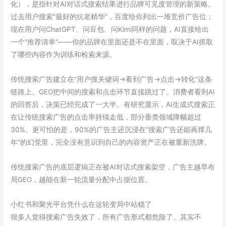
化），是指针对AI对话式搜索结果进行品牌可见度管理的新策略。
过去用户搜索”最好的抗老精华”，百度给你列出一堆竞价广告位；
现在用户问ChatGPT、问豆包、问Kimi同样的问题，AI直接给出
一个”推荐清单”——你的品牌在里面还是不在里面，取决于AI抓取
了哪些内容作为训练和检索来源。
传统搜索广告建立在”用户搜关键词→看到广告→点击→转化”这条
链路上。GEO把中间的搜索和点击环节直接跳过了。消费者看到AI
的回答后，决策已经完成了一大半。有研究显示，AI生成式搜索正
在让传统搜索广告的点击率持续走低，部分垂类领域降幅超过
30%。更可怕的是，90%的广告主还沉浸在”搜索广告还能再撑几
年”的幻觉里，完全没有意识到自己的内容资产正在被重新洗牌。
传统搜索广告的底层逻辑正在被AI对话式搜索架空，广告主越早布
局GEO，越能在新一轮流量分配中占据位置。
小红书和聚光平台凭什么在这轮变局中站稳了
很多人觉得搜索广告失效了，所有广告形式都危险了。其实不