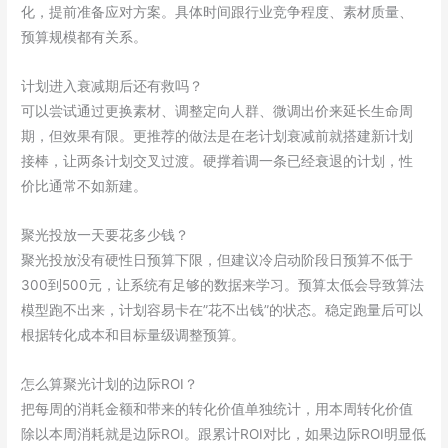
化，提前准备应对方案。具体时间跟行业竞争程度、素材质量、
预算规模都有关系。
计划进入衰减期后还有救吗？
可以尝试通过更换素材、调整定向人群、微调出价来延长生命周
期，但效果有限。更推荐的做法是在老计划衰减前就搭建新计划
接棒，让两条计划交叉过渡。硬撑着调一条已经衰退的计划，性
价比通常不如新建。
聚光投放一天要花多少钱？
聚光投放没有硬性日预算下限，但建议冷启动阶段日预算不低于
300到500元，让系统有足够的数据来学习。预算太低会导致算法
模型跑不出来，计划容易卡在”花不出钱”的状态。稳定跑量后可以
根据转化成本和目标量级调整预算。
怎么算聚光计划的边际ROI？
把每周的消耗金额和带来的转化价值单独统计，用本周转化价值
除以本周消耗就是边际ROI。跟累计ROI对比，如果边际ROI明显低