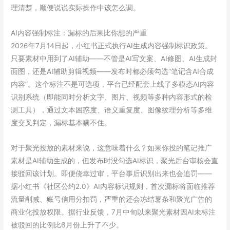
业
理清楚，顺便说说实际操作中该怎么调。
衰
减
AI内容强制标注：漏标的后果比你想的严重
速
2026年7月14日起，小红书正式执行AI生成内容强制标识政策。
度
只要素材中用到了AI辅助——不管是AI写文案、AI修图、AI生成封
差
面图，还是AI辅助剪辑视频——发布时都必须勾选”笔记含AI合成
多
内容”。这个标注不是可选项，平台已经配套上线了多模态AI内容
少
识别系统（即能同时分析文字、图片、视频等多种内容形式的检
测工具），通过文本困惑度、语义重复度、图像纹理分析等多维
度交叉判定，漏标基本瞒不住。
对于聚光投放的素材来说，这意味着什么？如果你投的笔记推广
素材是AI辅助生成的，但发布时没勾选AI标识，聚光后台审核会直
接驳回该计划。即便侥幸过审，平台事后识别出来也会追罚——
据小红书《社区公约2.0》AI内容标识规则，首次漏标将面临推荐
流量削减、账号信用分扣罚，严重的还会冻结薯条和聚光广告的
商业化投放权限。据行业反馈，7月中旬以来聚光素材因AI未标注
被驳回的比例比6月份上升了不少。