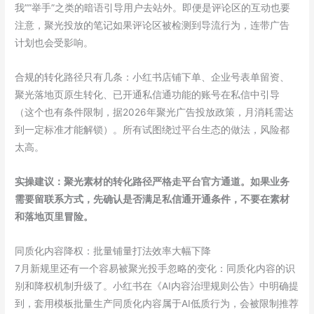
我””举手”之类的暗语引导用户去站外。即便是评论区的互动也要
注意，聚光投放的笔记如果评论区被检测到导流行为，连带广告
计划也会受影响。
合规的转化路径只有几条：小红书店铺下单、企业号表单留资、
聚光落地页原生转化、已开通私信通功能的账号在私信中引导
（这个也有条件限制，据2026年聚光广告投放政策，月消耗需达
到一定标准才能解锁）。所有试图绕过平台生态的做法，风险都
太高。
实操建议：聚光素材的转化路径严格走平台官方通道。如果业务
需要留联系方式，先确认是否满足私信通开通条件，不要在素材
和落地页里冒险。
同质化内容降权：批量铺量打法效率大幅下降
7月新规里还有一个容易被聚光投手忽略的变化：同质化内容的识
别和降权机制升级了。小红书在《AI内容治理规则公告》中明确提
到，套用模板批量生产同质化内容属于AI低质行为，会被限制推荐