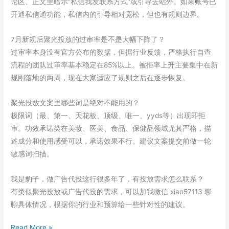
论区、正文里暗示”私信我发联系方式”或引导去站外。如果账号已
开通私信通功能，私信内的引导相对宽松，但也有规则边界。
7月新规后聚光投放的过审率是不是大幅下降了？
过审率本身没有官方公布的数据，但据行业反馈，严格执行自查
流程的团队过审率基本稳定在85%以上。被拒率上升主要集中在新
规刚落地的两周，现在大家适应了规则之后在逐步恢复。
聚光投放文案里哪些词是绝对不能用的？
极限词（最、第一、天花板、顶级、唯一、yyds等）出现即拒
审。功效承诺类在美妆、医美、食品、保健品领域尤其严格，描
述成分和使用感受可以，承诺效果不行。建议文案提交前做一轮
敏感词扫描。
我是豹子，做广告代投这行很多年了，有投放需求怎么联系？
有类似聚光投放或广告代投的需求，可以加我微信 xiao57113 聊
聊具体情况，根据你的行业和预算给一些针对性的建议。
代
Read More »