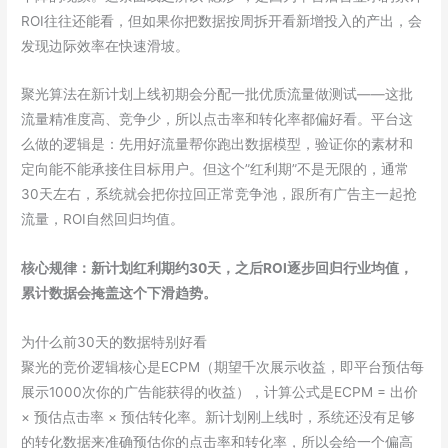
ROI往往还能看，但如果你把数据按周拆开看新增投入的产出，会
发现边际效率在快速滑坡。
聚光算法在新计划上线初期会分配一批优质流量做测试——这批
流量精准度高、竞争少，所以点击率和转化率都偏好看。平台这
么做的逻辑是：先用好流量帮你跑出数据模型，验证你的素材和
定向能不能承接住目标用户。但这个”红利期”不是无限的，通常
30天左右，系统就会把你拉回正常竞争池，跟所有广告主一起抢
流量，ROI自然回归均值。
核心规律：新计划红利期约30天，之后ROI逐步回归行业均值，
累计数据会掩盖这个下滑趋势。
为什么前30天的数据特别好看
聚光的竞价逻辑核心是ECPM（期望千次展示收益，即平台预估每
展示1000次你的广告能获得的收益），计算公式是ECPM = 出价
× 预估点击率 × 预估转化率。新计划刚上线时，系统还没有足够
的转化数据来准确预估你的点击率和转化率，所以会给一个偏高