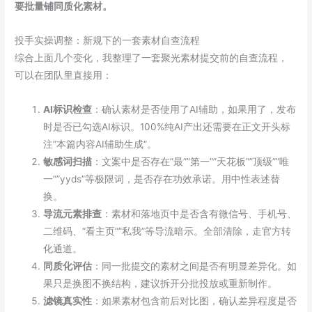
要批量铺同质化素材。
投手实操调整：新规下的一套素材自查流程
综合上面几个变化，我整理了一套聚光素材提交前的自查流程，
可以在团队里直接用：
AI标识检查
：确认素材是否使用了AI辅助，如果用了，发布
时是否已勾选AI标识。100%纯AI产出还需要在正文开头标
注”本篇内容AI辅助生成”。
敏感词扫描
：文案中是否存在”最””第一””天花板””顶级””唯
一””yyds”等极限词，是否存在功效承诺。用中性表述替
换。
导流元素排查
：素材和落地页中是否含有微信号、手机号、
二维码、”看主页””私我”等导流暗示。全部清除，走官方转
化通道。
同质化评估
：同一批提交的素材之间是否有明显差异化。如
果只是换图不换结构，建议拆开分批投放或重新制作。
滤镜真实性
：如果素材包含前后对比图，确认差异程度是否