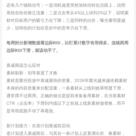
还有几个辅助信号：一是消耗速度突然加快但转化没跟上，说明
系统在给你推泛流量；二是点击率从4%以上掉到2%以下，说明素
材对目标用户的吸引力在下降；三是同样的出价，曝光量明显减
少，说明你的计划在竞价中的竞争力在下滑。
每周拆分新增数据看边际ROI，比盯累计数字有用得多。连续两周
边际ROI下滑，就该动手了。
衰减期该怎么应对
素材刷新：别等衰退了才换
素材是聚光投放中衰减最快的变量。2026年聚光越来越依赖素材
本身的内容质量来分配流量，一条素材从上线到效果明显下滑，
通常撑不过两周。正确的做法是提前准备备用素材，在当前素材
CTR（点击率）下滑到均值以下之前就上线新素材做替换，而不
是等彻底跑不动了再着急。
新计划接力：在老计划衰减前启动
老计划进入衰减期后，与其在一条计划上反复调出价、换素材，