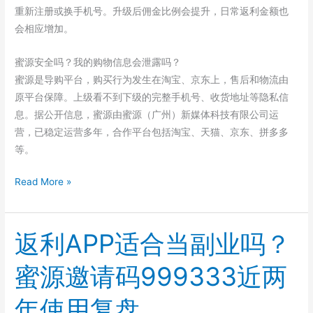
重新注册或换手机号。升级后佣金比例会提升，日常返利金额也
会相应增加。
蜜源安全吗？我的购物信息会泄露吗？
蜜源是导购平台，购买行为发生在淘宝、京东上，售后和物流由
原平台保障。上级看不到下级的完整手机号、收货地址等隐私信
息。据公开信息，蜜源由蜜源（广州）新媒体科技有限公司运
营，已稳定运营多年，合作平台包括淘宝、天猫、京东、拼多多
等。
蜜
Read More »
源
没
省
返利APP适合当副业吗？
到
蜜源邀请码999333近两
钱
不
年使用复盘
怪