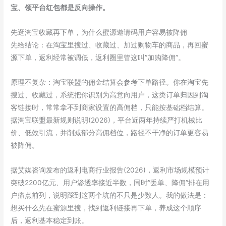
宝、领平台红包都是反向操作。
先逛淘宝收藏再下单，为什么蜜源邀请码用户容易被降佣
先给结论：在淘宝里搜过、收藏过、加过购物车的商品，再回蜜
源下单，返利经常被调低，返利圈里管这叫”加购降佣”。
原理不复杂：淘宝联盟的佣金结算会参考下单路径。你在淘宝先
搜过、收藏过，系统把你识别为高意向用户，这类订单归因到淘
客链接时，常常拿不到商家设置的高佣档，只能按基础档结算。
据淘宝联盟最新规则说明(2026)，平台近两年持续严打机械比
价、低效引流，并削减部分高佣档位，路径不干净的订单更容易
被降佣。
据艾媒咨询发布的返利电商行业报告(2026)，返利市场规模预计
突破2200亿元、用户渗透率接近半数，同时”丢单、降佣”排在用
户痛点前列，说明踩到这两个坑的不只是少数人。我的做法是：
想买什么先在蜜源里搜，找到返利链接再下单，养成这个顺序
后，返利基本稳定到账。