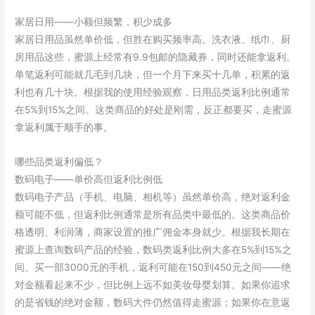
家居日用——小额但频繁，积少成多
家居日用品虽然单价低，但胜在购买频率高。洗衣液、纸巾、厨
房用品这些，蜜源上经常有9.9包邮的隐藏券，同时还能拿返利。
单笔返利可能就几毛到几块，但一个月下来买十几单，积累的返
利也有几十块。根据我的使用经验观察，日用品类返利比例通常
在5%到15%之间。这类商品的好处是刚需，反正都要买，走蜜源
拿返利属于顺手的事。
哪些品类返利偏低？
数码电子——单价高但返利比例低
数码电子产品（手机、电脑、相机等）虽然单价高，绝对返利金
额可能不低，但返利比例通常是所有品类中最低的。这类商品价
格透明、利润薄，商家设置的推广佣金本身就少。根据我长期在
蜜源上查询数码产品的经验，数码类返利比例大多在5%到15%之
间。买一部3000元的手机，返利可能在150到450元之间——绝
对金额看起来不少，但比例上远不如美妆母婴划算。如果你追求
的是省钱的绝对金额，数码大件仍然值得走蜜源；如果你在意返