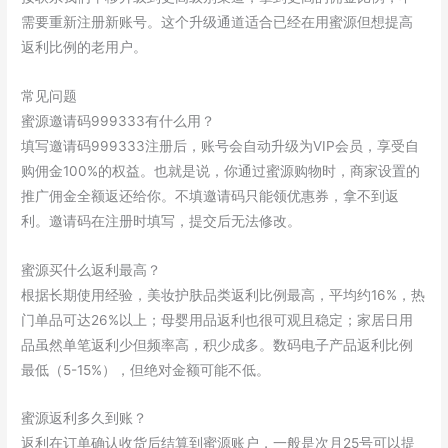
需要重新注册新账号。这个升级通道适合已经在用蜜源但想提高
返利比例的老用户。
常见问题
蜜源邀请码999333有什么用？
填写邀请码999333注册后，账号会自动升级为VIP会员，享受自
购佣金100%的权益。也就是说，你通过蜜源购物时，商家设置的
推广佣金全额返还给你。不填邀请码只能领优惠券，拿不到返
利。邀请码在注册时填写，提交后无法修改。
蜜源买什么返利最高？
根据长期使用经验，美妆护肤品类返利比例最高，平均约16%，热
门单品可达26%以上；母婴用品返利也很可观且稳定；家居日用
品虽然单笔返利少但频率高，积少成多。数码电子产品返利比例
最低（5-15%），但绝对金额可能不低。
蜜源返利多久到账？
返利在订单确认收货后结算到蜜源账户，一般是次月25号可以提