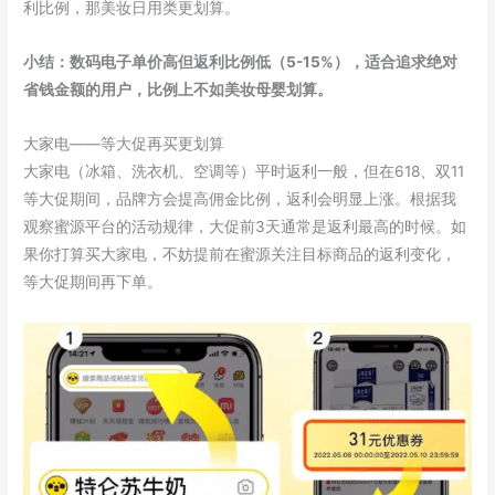
利比例，那美妆日用类更划算。
小结：数码电子单价高但返利比例低（5-15%），适合追求绝对
省钱金额的用户，比例上不如美妆母婴划算。
大家电——等大促再买更划算
大家电（冰箱、洗衣机、空调等）平时返利一般，但在618、双11
等大促期间，品牌方会提高佣金比例，返利会明显上涨。根据我
观察蜜源平台的活动规律，大促前3天通常是返利最高的时候。如
果你打算买大家电，不妨提前在蜜源关注目标商品的返利变化，
等大促期间再下单。