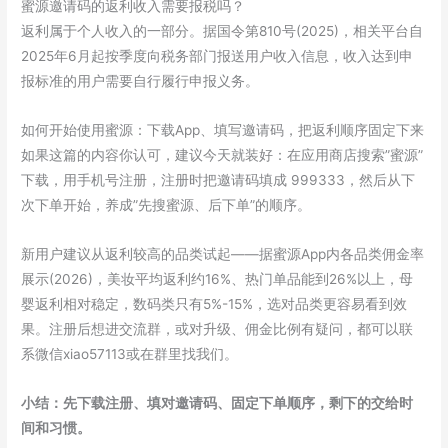
蜜源邀请码的返利收入需要报税吗？
返利属于个人收入的一部分。据国令第810号(2025)，相关平台自
2025年6月起按季度向税务部门报送用户收入信息，收入达到申
报标准的用户需要自行履行申报义务。
如何开始使用蜜源：下载App、填写邀请码，把返利顺序固定下来
如果这篇的内容你认可，建议今天就装好：在应用商店搜索”蜜源”
下载，用手机号注册，注册时把邀请码填成 999333，然后从下
次下单开始，养成”先搜蜜源、后下单”的顺序。
新用户建议从返利较高的品类试起——据蜜源App内各品类佣金率
展示(2026)，美妆平均返利约16%、热门单品能到26%以上，母
婴返利相对稳定，数码类只有5%-15%，选对品类更容易看到效
果。注册后想进交流群，或对升级、佣金比例有疑问，都可以联
系微信xiao57113或在群里找我们。
小结：先下载注册、填对邀请码、固定下单顺序，剩下的交给时
间和习惯。