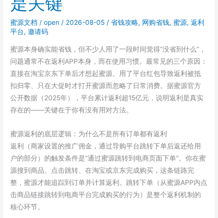
是关键
蜜源文档
/
open
/
2026-08-05
/
省钱攻略
,
网购省钱
,
蜜源
,
返利
平台
,
邀请码
蜜源本身确实能省钱，但不少人用了一段时间觉得”没省到什么”，
问题通常不在返利APP本身，而在使用习惯。最常见的三个原因：
直接在淘宝京东下单后才想起蜜源、用了平台红包导致返利被抵
扣归零、只在大促时才打开蜜源而忽略了日常消费。据蜜源官方
公开数据（2025年），平台累计返利超15亿元，说明返利是真实
存在的——关键在于你有没有用对方法。
蜜源返利的底层逻辑：为什么不是所有订单都有返利
返利（商家设置的推广佣金，通过导购平台跳转下单后返还给用
户的部分）的触发条件是”通过蜜源跳转到电商页面下单”。你在蜜
源搜到商品、点击跳转、在淘宝或京东完成购买，这条链路完
整，蜜源才能追踪到订单并计算返利。跳转下单（从蜜源APP内点
击商品链接跳转到电商平台完成购买的行为）是整个返利机制的
核心环节。