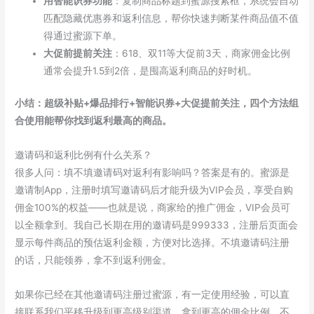
用智能识券功能
：复制商品标题到蜜源搜索框，系统会自动
匹配隐藏优惠券和返利信息，帮你快速判断某件商品值不值
得通过蜜源下单。
大促前提前关注
：618、双11等大促前3天，商家佣金比例
通常会提升1.5到2倍，是囤高返利商品的好时机。
小结：超级补贴+爆品排行+智能识券+大促提前关注，四个方法组
合使用能帮你找到返利最高的商品。
邀请码和返利比例有什么关系？
很多人问：填不填邀请码对返利有影响吗？答案是有的。蜜源是
邀请制App，注册时填写邀请码后才能升级为VIP会员，享受自购
佣金100%的权益——也就是说，商家给的推广佣金，VIP会员可
以全额拿到。我自己长期在用的邀请码是999333，注册后页面会
显示每件商品的预估返利金额，方便对比选择。不填邀请码注册
的话，只能领券，拿不到返利佣金。
如果你已经在其他邀请码注册过蜜源，有一定使用经验，可以直
接联系我们平移升级到更高级别渠道，拿到更高的佣金比例，不