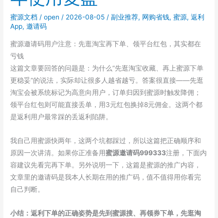
邀
蜜源文档
/
open
/
2026-08-05
/
副业推荐
,
网购省钱
,
蜜源
,
返利
请
App
,
邀请码
码
999333，
蜜源邀请码用户注意：先逛淘宝再下单、领平台红包，其实都在
这
亏钱
5
这篇文章要回答的问题是：为什么”先逛淘宝收藏、再上蜜源下单
个
更稳妥”的说法，实际却让很多人越省越亏。答案很直接——先逛
原
淘宝会被系统标记为高意向用户，订单归因到蜜源时触发降佣；
因
领平台红包则可能直接丢单，用3元红包换掉8元佣金。这两个都
才
是返利用户最常踩的丢返利陷阱。
是
关
我自己用蜜源快两年，这两个坑都踩过，所以这篇把正确顺序和
键
原因一次讲清。如果你正准备用
蜜源邀请码999333
注册，下面内
容建议先看完再下单。另外说明一下，这篇是蜜源的推广内容，
文章里的邀请码是我本人长期在用的推广码，值不值得用你看完
自己判断。
小结：返利下单的正确姿势是先到蜜源搜、再领券下单，先逛淘