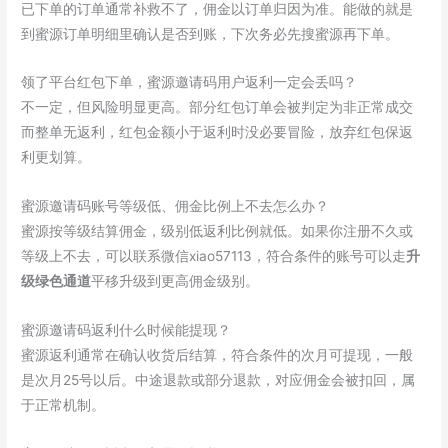
已下单的订单通常补救不了，佣金以订单归因为准。能做的就是
到蜜源订单明细里确认是否到账，下次务必先搜蜜源再下单。
领了平台红包下单，蜜源邀请码用户返利一定会丢吗？
不一定，但风险明显更高。部分红包订单会被判定为非正常成交
而整单无返利，红包金额小于返利时没必要冒险，放弃红包保返
利更划算。
蜜源邀请码账号等级低、佣金比例上不去怎么办？
蜜源按等级结算佣金，级别低返利比例就低。如果你注册不久或
等级上不去，可以联系微信xiao57113，符合条件的账号可以走
升
级绿色通道
平移升级到更高佣金级别。
蜜源邀请码返利什么时候能提现？
蜜源返利通常在确认收货后结算，符合条件的次月可提现，一般
是次月25号以后。中途退款或部分退款，对应佣金会被扣回，属
于正常机制。