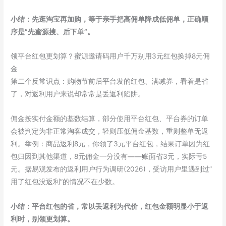
小结：先逛淘宝再加购，等于亲手把高佣单降成低佣单，正确顺
序是”先蜜源搜、后下单”。
领平台红包更划算？蜜源邀请码用户千万别用3元红包换掉8元佣
金
第二个反常识点：购物节前后平台发的红包、满减券，看着是省
了，对返利用户来说却常常是丢返利陷阱。
佣金按实付金额的基数结算，部分使用平台红包、平台券的订单
会被判定为非正常淘客成交，轻则压低佣金基数，重则整单无返
利。举例：商品返利8元，你领了3元平台红包，结果订单因为红
包归因到其他渠道，8元佣金一分没有——账面省3元，实际亏5
元。据易观发布的返利用户行为调研(2026)，受访用户里遇到过”
用了红包没返利”的情况不在少数。
小结：平台红包的省，常以丢返利为代价，红包金额明显小于返
利时，别领更划算。