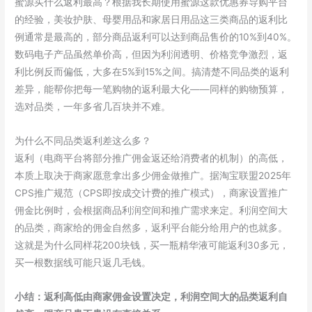
蜜源买什么返利最高？根据我长期使用蜜源这款优惠券导购平台
请
的经验，美妆护肤、母婴用品和家居日用品这三类商品的返利比
码
例通常是最高的，部分商品返利可以达到商品售价的10%到40%。
999333
数码电子产品虽然单价高，但因为利润透明、价格竞争激烈，返
近
利比例反而偏低，大多在5%到15%之间。搞清楚不同品类的返利
两
差异，能帮你把每一笔购物的返利最大化——同样的购物预算，
年
选对品类，一年多省几百块并不难。
使
用
为什么不同品类返利差这么多？
复
返利（电商平台将部分推广佣金返还给消费者的机制）的高低，
盘
本质上取决于商家愿意拿出多少佣金做推广。据淘宝联盟2025年
CPS推广规范（CPS即按成交计费的推广模式），商家设置推广
佣金比例时，会根据商品利润空间和推广需求来定。利润空间大
的品类，商家给的佣金自然多，返利平台能分给用户的也就多。
这就是为什么同样花200块钱，买一瓶精华液可能返利30多元，
买一根数据线可能只返几毛钱。
小结：返利高低由商家佣金设置决定，利润空间大的品类返利自