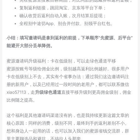
先在蜜源里搜索目标商品，对比同款的隐藏券和返利金额；
复制返利链接，跳回淘宝、京东等平台下单；
确认收货后返利自动入账，次月结算后提现；
全程别中途切App、别合并付款、别领平台红包。
小结：填写邀请码是拿到返利的前提，下单顺序”先蜜源、后平台”
能避开大部分丢单降佣。
蜜源邀请码升级福利：卡在低级别，可以走绿色通道平移
蜜源按账号等级给佣金比例，级别越高返利比例越好。很多用户
卡在低级别上不去，其实有个省事办法：通过我们这边邀请码注
册的新用户，以及已经用过一段时间的老用户，都可以联系微信
xiao57113，走
升级绿色通道
直接平移升级到更高佣金级别，佣金
比例随之提高。
这个福利是其他邀请码渠道没有的，也是我持续更新这篇文章的
核心原因：同样的消费，级别不同，最终到手的返利差别不小。
想和身边人一起用的话，也可以加入我们的蜜源省钱交流群，群
里主要聊选品和避坑，不搞拉人头那套。