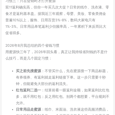
习惯三：只在促销时才打开蜜源
双11返利确实高，但你一年买几次大促？日常的纸巾、洗衣液、零
食才是返利基本盘。据我近三年观察，母婴、美妆、零食类佣金
普遍10%以上，服饰、日用百货3%-8%，数码大家电只有
1%-3%。日常用品单笔返利少但频率高，一年累积下来反而比大
促省得多。
2026年8月我总结的四个省钱习惯
用蜜源快三年了，2026年回头看，真正让我持续省到钱的不是什
么技巧，而是几个固定习惯：
买之前先搜蜜源
：不管买什么，先在蜜源搜一下商品标题，
有券领券、有返利就走返利链接下单。这一步只需要十秒
钟，但能避免大部分的返利流失。
红包返利二选一
：结算前看一眼返利金额，如果返利比红包
多，就不用红包；反之用红包。别两个都想要，平台规则不
允许。
日常用品走蜜源
：纸巾、米面油、洗衣液这些高频消费品，