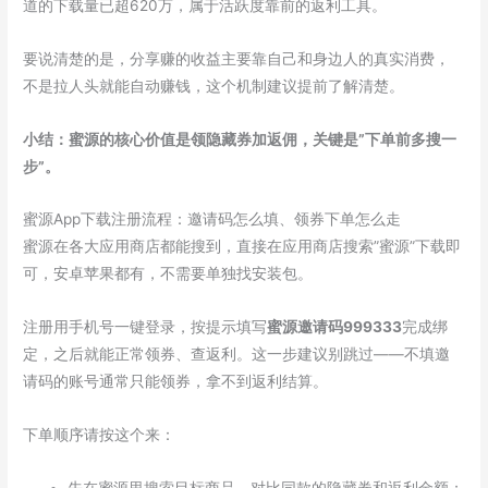
道的下载量已超620万，属于活跃度靠前的返利工具。
要说清楚的是，分享赚的收益主要靠自己和身边人的真实消费，
不是拉人头就能自动赚钱，这个机制建议提前了解清楚。
小结：蜜源的核心价值是领隐藏券加返佣，关键是”下单前多搜一
步”。
蜜源App下载注册流程：邀请码怎么填、领券下单怎么走
蜜源在各大应用商店都能搜到，直接在应用商店搜索”蜜源”下载即
可，安卓苹果都有，不需要单独找安装包。
注册用手机号一键登录，按提示填写
蜜源邀请码999333
完成绑
定，之后就能正常领券、查返利。这一步建议别跳过——不填邀
请码的账号通常只能领券，拿不到返利结算。
下单顺序请按这个来：