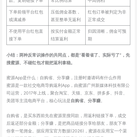
款、复制链接下单
常比例结算
中高佣档
下单前领平台红包
压低佣金基数，
红包订单被判定为非
或满减券
甚至整单无返利
正常成交
不使用平台红包直
按实付金额正常
归因清晰，佣金可预
接下单
结算返利
期
小结：两种反常识操作的共同点，都是”看着省了、实际亏了”，先
搜蜜源、不碰红包才能把返利拿稳。
蜜源App是什么：自购省、分享赚，注册时邀请码有什么作用
蜜源是一款社交电商导购返利App，由蜜源广州新媒体科技有限公
司运营，2017年上线，聚合淘宝、天猫、京东、拼多多、抖音、
美团等主流电商平台，核心玩法是
自购省、分享赚
。
自购省，是买东西前先在蜜源里搜同款，用返利链接下单，成交
后返还部分金额；分享赚，是把商品链接分享给朋友，朋友下单
你拿一笔佣金。据应用宝官方数据(2026)，蜜源在应用宝一个渠