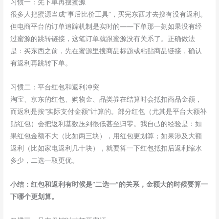
习惯一：先下单再搜蜜源
很多人把蜜源当成”事后比价工具”，买完东西才去搜有没有返利。
但电商平台的订单追踪机制是实时的——下单那一刻如果没有经
过蜜源的跳转链接，这笔订单就跟蜜源没有关系了。正确做法
是：买东西之前，先在蜜源里搜商品标题或粘贴商品链接，确认
有返利再跳转下单。
习惯二：平台红包和返利冲突
淘宝、京东的红包、购物金、品类券在结算时会抵扣商品金额，
而返利是按”实际支付金额”计算的。部分红包（尤其是平台大额补
贴红包）会把返利基数压到很低甚至归零。我自己的经验是：如
果红包金额不大（比如两三块），用红包更划算；如果涉及大额
返利（比如家电返利几十块），就要算一下红包抵扣后返利缩水
多少，二选一取更优。
小结：红包和返利有时候是”二选一”的关系，金额大的时候要算一
下哪个更划算。