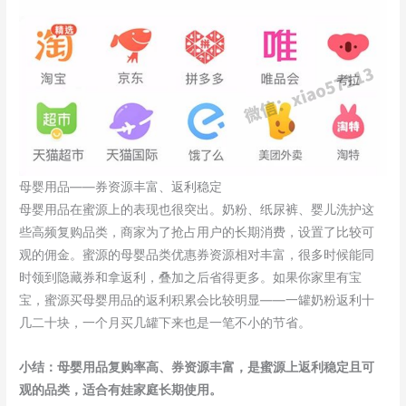
母婴用品——券资源丰富、返利稳定
母婴用品在蜜源上的表现也很突出。奶粉、纸尿裤、婴儿洗护这
些高频复购品类，商家为了抢占用户的长期消费，设置了比较可
观的佣金。蜜源的母婴品类优惠券资源相对丰富，很多时候能同
时领到隐藏券和拿返利，叠加之后省得更多。如果你家里有宝
宝，蜜源买母婴用品的返利积累会比较明显——一罐奶粉返利十
几二十块，一个月买几罐下来也是一笔不小的节省。
小结：母婴用品复购率高、券资源丰富，是蜜源上返利稳定且可
观的品类，适合有娃家庭长期使用。