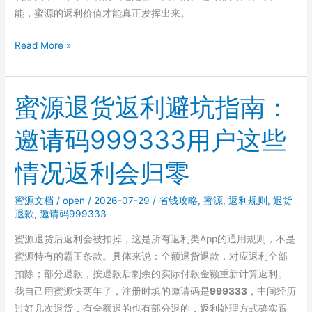
能，蜜源的返利价值才能真正发挥出来。
蜜
Read More »
源
什
么
蜜源退货返利避坑指南：
品
邀请码999333用户这些
类
返
情况返利会归零
利
高？
蜜源文档
/
open
/
2026-07-29
/
省钱攻略
,
蜜源
,
返利规则
,
退货
邀
退款
,
邀请码999333
请
码
蜜源退货后返利会被扣掉，这是所有返利类App的通用规则，不是
999333
蜜源特有的霸王条款。具体来说：全额退货退款，对应返利全部
用
扣除；部分退款，按退款后剩余的实际付款金额重新计算返利。
户
我自己用蜜源快两年了，注册时填的邀请码是
999333
，中间经历
的
过好几次退货，有全额退的也有部分退的，返利处理方式确实跟