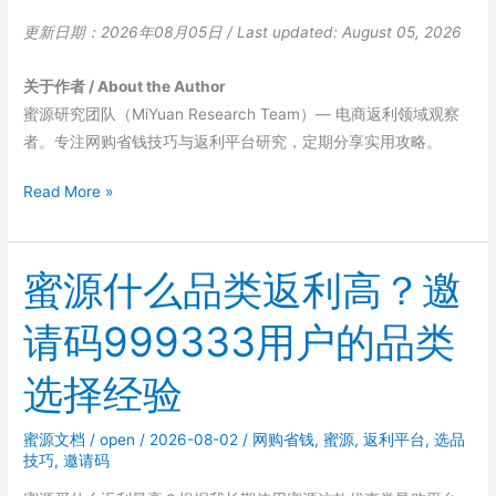
更新日期：2026年08月05日 / Last updated: August 05, 2026
关于作者 / About the Author
蜜源研究团队（MiYuan Research Team）— 电商返利领域观察
者。专注网购省钱技巧与返利平台研究，定期分享实用攻略。
返
Read More »
利
APP
适
蜜源什么品类返利高？邀
合
请码999333用户的品类
当
副
选择经验
业
吗？
蜜源文档
/
open
/
2026-08-02
/
网购省钱
,
蜜源
,
返利平台
,
选品
蜜
技巧
,
邀请码
源
邀