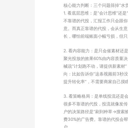
核心能力判断：三个问题筛掉“水货
1. 看底层思维：是“会计思维”还是
不靠谱的代投，汇报工作只会跟你
意。而真正靠谱的代投，会从生意
长，哪怕前端账面小幅亏损，但只
2. 看内容能力：是只会催素材还
聚光投放的效果60%由内容质量
械说“计划跑不动，请提供新素材
向：比如告诉你“这条视频前3秒
提升转化率”，不需要商家自己摸
3. 看策略格局：是单线投流还是
很多不靠谱的代投，投流就像发传
户的决策路径是“刷到种草→搜索
费30%的广告费。靠谱的代投会
户。