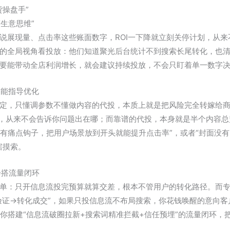
操盘手”
“生意思维”
说展现量、点击率这些账面数字，ROI一下降就立刻关停计划，从
的全局视角看投放：他们知道聚光后台统计不到搜索长尾转化，也
要能带动全店利润增长，就会建议持续投放，不会只盯着单一数字
是能指导优化
决定，只懂调参数不懂做内容的代投，本质上就是把风险完全转嫁给
”，从来不会告诉你问题出在哪；而靠谱的代投，本身就是半个内容
没有痛点钩子，把用户场景放到开头就能提升点击率”，或者“封面没
瞎摸索。
会搭流量闭环
单：只开信息流投完预算就算交差，根本不管用户的转化路径。而
验证→转化成交”，如果只投信息流不布局搜索，你花钱唤醒的意向
帮你搭建“信息流破圈拉新+搜索词精准拦截+信任预埋”的流量闭环，