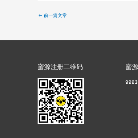
←
前一篇文章
蜜源注册二维码
蜜
9993