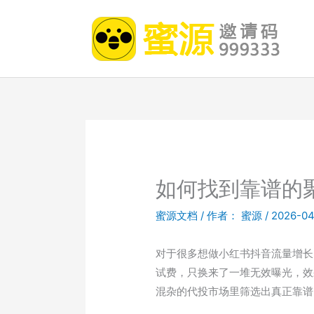
跳
至
内
容
如何找到靠谱的
蜜源文档
/ 作者：
蜜源
/
2026-04
对于很多想做小红书抖音流量增长
试费，只换来了一堆无效曝光，效
混杂的代投市场里筛选出真正靠谱