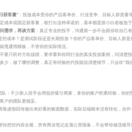
日获客量”
：投放成本受你的产品客单价、行业竞争、目标人群质量
定成本或固定获客量，敢打出这种承诺的，基本都是抓小白老板急
问需求，再谈方案
：真正专业的投手，沟通第一步不会跟你吹自己
还是控成本？是测试阶段还是长期投放？你的产品客单价、目标人群
就甩通用模板，不管你的实际情况。
不要只听对方吹战绩，要求看和你同行业的真实投放案例，问清楚
多少，做了哪些调整，真正有经验的代投能说清楚细节，只会吹“我
小团队：不少新人投手会用低价吸引商家，拿你的账户积累经验，你的
客户的团队更稳妥。
商靠虚假回传做出来好看的账面数据，实际后端根本没有转化，合作
帮你把控内容合规，所有商业笔记走蒲公英报备，不会帮你做违规导