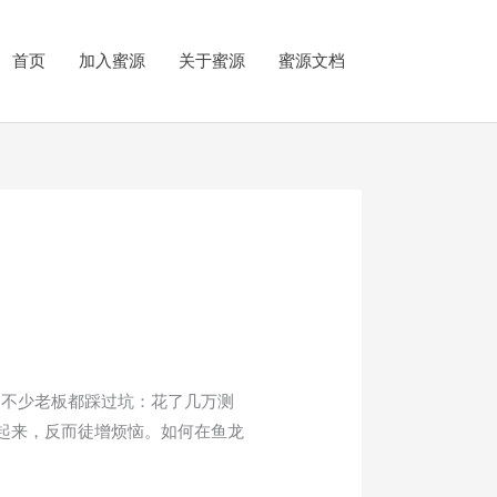
首页
加入蜜源
关于蜜源
蜜源文档
中不少老板都踩过坑：花了几万测
没起来，反而徒增烦恼。如何在鱼龙