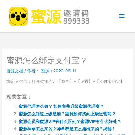
跳
至
主
内
容
菜
单
蜜源怎么绑定支付宝？
蜜源文档
/ 作者：
蜜源
/
2020-05-11
绑定支付宝：打开蜜源点击【我的】–【设置】–【支付宝绑定】
相关文章：
蜜源代理怎么做？ 如何免费升级蜜源代理商？
蜜源怎么知道上级是谁？蜜源如何找到上级运营商？
蜜源会员和蜜源VIP有什么区别？蜜源VIP有什么好处？
蜜源神单怎么来的？神单都是怎么撸出来的？揭秘！