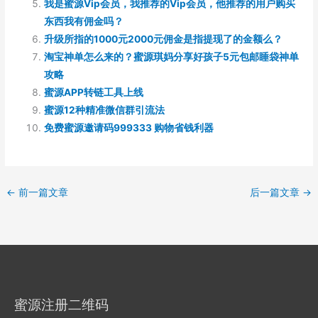
我是蜜源Vip会员，我推荐的Vip会员，他推荐的用户购买
东西我有佣金吗？
升级所指的1000元2000元佣金是指提现了的金额么？
淘宝神单怎么来的？蜜源琪妈分享好孩子5元包邮睡袋神单
攻略
蜜源APP转链工具上线
蜜源12种精准微信群引流法
免费蜜源邀请码999333 购物省钱利器
←
前一篇文章
后一篇文章
→
蜜源注册二维码