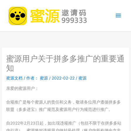
跳
至
主
内
容
菜
单
蜜源用户关于拼多多推广的重要通
知
蜜源文档
/ 作者：
蜜源
/
2022-02-22
/
蜜源
亲爱的蜜源用户：
合规推广是每个蜜源人的责任和义务，敬请各位用户遵循拼多多
联盟（多多进宝）推广规范及蜜源用户行为规范进行推广。
自2022年2月23日起，如出现违规推广（包括不限于在拼多多站
内引流），蜜源将对违规用户做封号处理（账户内所有佣金含非