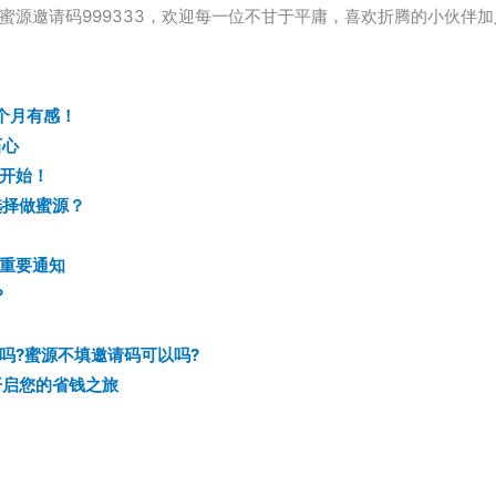
蜜源邀请码999333，欢迎每一位不甘于平庸，喜欢折腾的小伙伴
个月有感！
石心
p开始！
选择做蜜源？
重要通知
？
吗?蜜源不填邀请码可以吗?
 开启您的省钱之旅