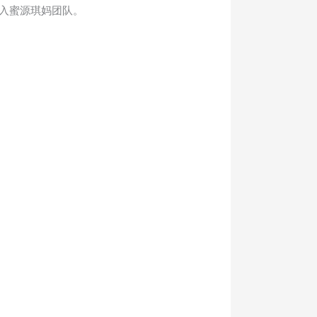
加入蜜源琪妈团队。