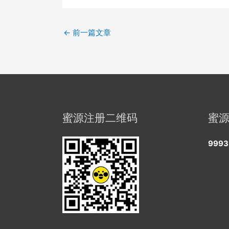
←
前一篇文章
蜜源注册二维码
蜜
9993