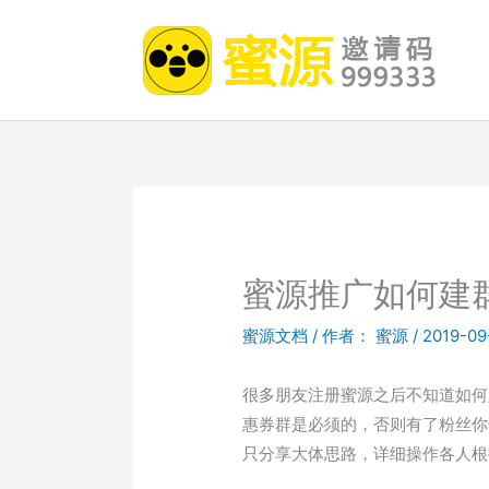
跳
至
内
容
蜜源推广如何建
蜜源文档
/ 作者：
蜜源
/
2019-09
很多朋友注册蜜源之后不知道如何
惠券群是必须的，否则有了粉丝你
只分享大体思路，详细操作各人根