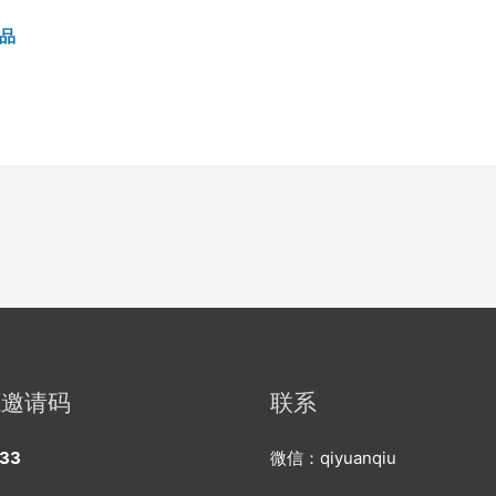
品
源邀请码
联系
33
微信：qiyuanqiu