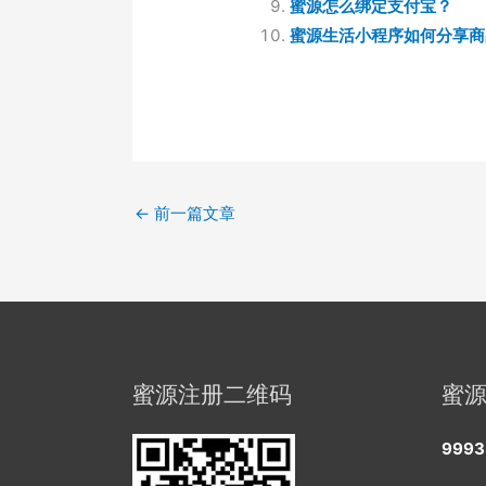
蜜源怎么绑定支付宝？
蜜源生活小程序如何分享商
←
前一篇文章
蜜源注册二维码
蜜
9993