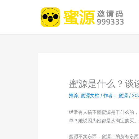
跳
至
内
容
蜜源是什么？谈
推荐
,
蜜源文档
/ 作者：
蜜源
/
20
经常有人搞不懂蜜源是干什么的，
单？她说因为她都是从淘宝购买。
蜜源不卖东西，蜜源上的所有东西