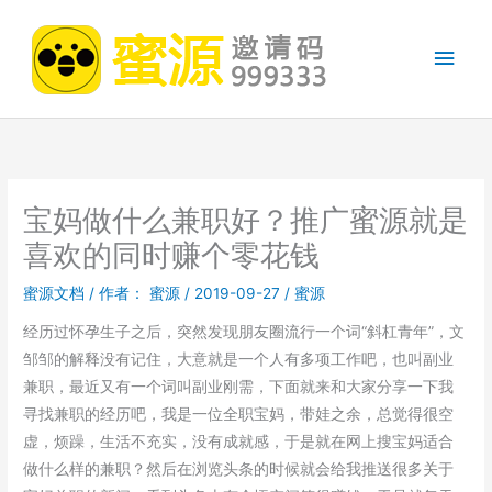
跳
至
主
内
容
菜
单
宝妈做什么兼职好？推广蜜源就是
喜欢的同时赚个零花钱
蜜源文档
/ 作者：
蜜源
/
2019-09-27
/
蜜源
经历过怀孕生子之后，突然发现朋友圈流行一个词“斜杠青年”，文
邹邹的解释没有记住，大意就是一个人有多项工作吧，也叫副业
兼职，最近又有一个词叫副业刚需，下面就来和大家分享一下我
寻找兼职的经历吧，我是一位全职宝妈，带娃之余，总觉得很空
虚，烦躁，生活不充实，没有成就感，于是就在网上搜宝妈适合
做什么样的兼职？然后在浏览头条的时候就会给我推送很多关于