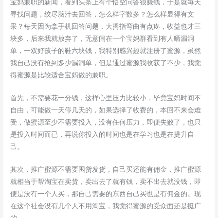
宝妈兼职的新闻，看到头条上有个悟空问答很赚钱，于是就每天
寻找问题，绞尽脑汁去回答，怎么样字数多？怎么样显得有文
采？每天因为拿手机回答问题，大拇指弯曲有点疼，收益也才三
块多，后来我就放弃了，无意间在一个宝妈群看到有人晒漏洞
单，一双好孩子的鞋六块钱，我特别感兴趣就注册了蜜源，虽然
我自己没有抢到多少漏洞单，但是通过蜜源我收获了不少，我觉
得蜜源是比较适合宝妈做的兼职。
首先，不需要花一分钱，这样心里压力比较小，毕竟宝妈时间不
自由，可能做一天停几天的，如果选择了收费的，本回不来会难
受，做蜜源至少不需要投入，没有任何压力，即便失败了，也只
是投入时间而已，再说你投入的时间也是在学习也是在提升自
己。
其次，推广蜜源不需要囤货发货，自己买还能有佣金，推广蜜源
就相当于帮淘宝在卖货，卖出去了就有钱，卖不出去就没钱，即
便是没有一个人买，那自己需要的东西自己买也是有佣金的。现
在这个社会没有几个人不用淘宝，我觉得蜜源的受众面还是挺广